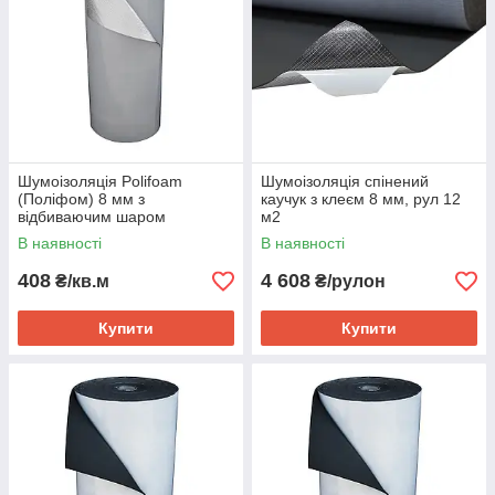
2
механічний стійкий та
довговічний;
3
Шумоізоляція Polifoam
Шумоізоляція спінений
гнучкий і водонепроникний;
(Поліфом) 8 мм з
каучук з клеєм 8 мм, рул 12
відбиваючим шаром
м2
самоклеюча
В наявності
В наявності
4
408
4 608
₴/кв.м
₴/рулон
легкий і зручний у процесі
монтажу;
Купити
Купити
5
якісний клейовий шар.
Пінополіетилен Polifoam по праву вважається