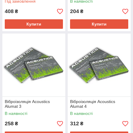
Під замовлення
В наявності
408
204
₴
₴
Шумоізоляція пінополіетиленом Polifoam — запорука
комфортного пересування в машині водія і пасажирів.
Купити
Купити
Відсутні всілякі шуми, поскрипування, «цвіркуни»,
покращується звучання акустики. У таких умовах
керування авто стає справжнім задоволенням!
Віброізоляція Acoustics
Віброізоляція Acoustics
Alumat 3
Alumat 4
В наявності
В наявності
258
312
₴
₴