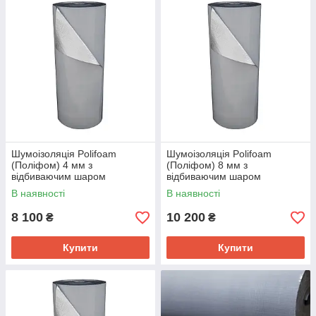
акустики.
Як же виконати якісну тепло - і
шумоізоляцію авто?
Шумоізоляція Polifoam
Шумоізоляція Polifoam
З цією метою рекомендується використовувати
(Поліфом) 4 мм з
(Поліфом) 8 мм з
відбиваючим шаром
відбиваючим шаром
пінополіетилен Поліфом. Хімічно зшитий
самоклеюча (рул. 25 кв. м)
самоклеюча (рул. 25 кв. м)
В наявності
В наявності
полімерний матеріал має пористу структуру.
8 100
10 200
₴
₴
Він має ряд переваг:
Купити
Купити
1
відмінний теплоізолятор;