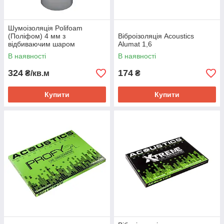
Шумоізоляція Polifoam
Ізоляція підлог, порогів, бічних стінок
(Поліфом) 4 мм з
Віброізоляція Acoustics
багажників, дверей;
відбиваючим шаром
Alumat 1,6
самоклеюча
В наявності
В наявності
Ущільнювальних прокладок у двері;
324
174
₴/кв.м
₴
Купити
Купити
Теплоізоляції обшивки;
Прокладок під кріплення з підвищеним
демпфером;
Демпферних прокладок під елементи з
пластмаси в обшивці, торпеді;
Матеріалу для теплоізоляції вантажного
відсіку автомобіля (фургони);
Шумоізолятора капоту, вихлопної системи;