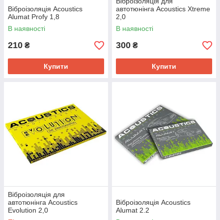
Віброізоляція для
Віброізоляція Acoustics
автотюнінга Acoustics Xtreme
Alumat Profy 1,8
2,0
В наявності
В наявності
Прокладок-термоізоляторів для дзеркал з
електропідігрівом;
210
300
₴
₴
Шумоізолятора мотовідсіку, колісних арок,
Купити
Купити
підлоги в салоні.
ППЕ дозволяє не тільки знизити вібрацію і
прибрати низькочастотні шуми, але і захистити
авто від корозії. Спінений поліетилен з
закритою комірчастою структурою не вбирає
вологу, запобігає утворенню конденсату.
Матеріал для шумо-, тепло-, віброізоляції
автомобіля характеризується хорошою
Віброізоляція для
адгезією, тому легко встановлюється.
автотюнінга Acoustics
Віброізоляція Acoustics
Evolution 2,0
Alumat 2.2