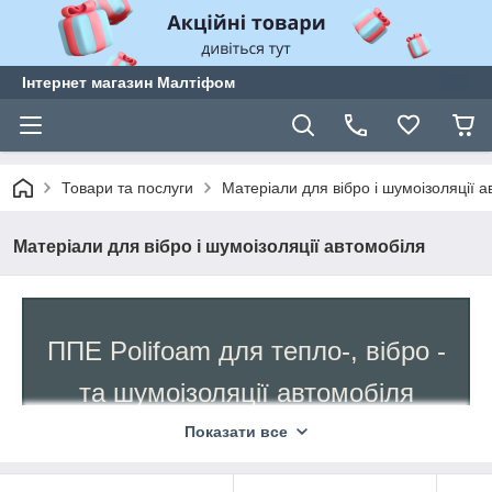
Інтернет магазин Малтіфом
Товари та послуги
Матеріали для вібро і шумоізоляції 
Матеріали для вібро і шумоізоляції автомобіля
ППЕ Polifoam для тепло-, вібро -
та шумоізоляції автомобіля
Показати все
Проблема неідеальної заводської шумоізоляції
характерна для кожного автомобіля. Навіть всім