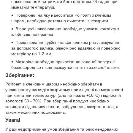
наклеюванням витримати його протягом 24 годин при
кімнатній температурі.
Поверхню, на яку наноситься Polifoam з клейким
шаром, необхідно ретельно очистити і знежирити.
В процесі наклеювання необхідно уникати контакту з
клейовою поверхнею.
Приклеювання здійснюється шляхом розгладжування
за допомогою валика, рівномірно вдавлюючи поверхню
матеріалу на 1-2 мм.
Матеріал необхідно приклеїти до заданої поверхні
безпосередньо після розкрутки і зняття захисної плівки.
Зберігання:
Polifoam з клейовим шаром необхідно зберігати в
упакованому вигляді в закритому приміщенні по можливості
при кімнатній температурі (але не нижче +10°С) і відносній
вологості 50 - 70%. При зберіганні продукт необхідно
захищати від впливу вологи, забруднень, джерел тепла, а
також механічних пошкоджень.
Увага!
У разі недотримання умов зберігання та рекомендованих