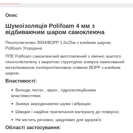
Опис
Шумоізоляція Polifoam 4 мм з
відбиваючим шаром самоклеюча
Пінополіетилен 3004/ВОРР 1,0х25м з клейким шаром,
Polifoam Угорщина
ППЕ Polifoam самоклеючий виготовлений з хімічно зшитого
пінополіетилену з закритою структурою комірок ламінований
металізованою поліпропіленовою плівкою ВОРР з клейким
шаром.
Властивості:
Володіє тепло-, звуко-, гідроізоляційними
властивостями;
Знижує аеродинамічні шуми і вібрацію;
Швидке і надійне прилипання матеріалу до поверхні;
Не містить речовин, шкідливих для здоров'я.
Області застосування: