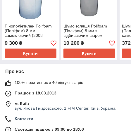
Пінополіетилен Polifoam
Шумоізоляція Polifoam
Шумо
(Поліфом) 8 мм
(Поліфом) 8 мм з
(Пол
самоклеючий (3008
відбиваючим шаром
сам
1,0х25м з клеючим
самоклеюча (рул. 25 кв.
9 300
10 200
372
₴
₴
шаром, рулон 25 кв. м)
м)
Купити
Купити
Про нас
100% позитивних з 40 відгуків за рік
Працює з 18.03.2013
м. Київ
вул. Якова Гніздовського, 1 FIM Center, Київ, Україна
Контакти
Сьогодні працює з 09:00 до 18:00