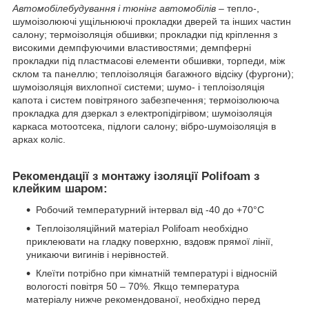
Автомобілебудування і тюнінг автомобілів
– тепло-,
шумоізолюючі ущільнюючі прокладки дверей та інших частин
салону; термоізоляція обшивки; прокладки під кріплення з
високими демпфуючими властивостями; демпферні
прокладки під пластмасові елементи обшивки, торпеди, між
склом та панеллю; теплоізоляція багажного відсіку (фургони);
шумоізоляція вихлопної системи; шумо- і теплоізоляція
капота і систем повітряного забезпечення; термоізолююча
прокладка для дзеркал з електропідігрівом; шумоізоляція
каркаса мотоотсека, підлоги салону; вібро-шумоізоляція в
арках коліс.
Рекомендації з монтажу ізоляції Polifoam з
клейким шаром:
Робочий температурний інтервал від -40 до +70°С
Теплоізоляційний матеріал Polifoam необхідно
приклеювати на гладку поверхню, вздовж прямої лінії,
уникаючи вигинів і нерівностей.
Клеїти потрібно при кімнатній температурі і відносній
вологості повітря 50 – 70%. Якщо температура
матеріалу нижче рекомендованої, необхідно перед