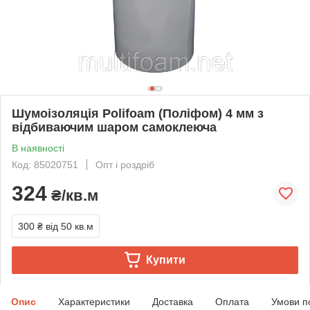
Шумоізоляція Polifoam (Поліфом) 4 мм з
відбиваючим шаром самоклеюча
В наявності
Код: 85020751
Опт і роздріб
324
₴/кв.м
300 ₴
від 50 кв.м
Купити
Опис
Характеристики
Доставка
Оплата
Умови п