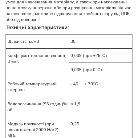
умов для наклеювання матеріалу, а також при наклеюванні
не на плоску поверхню або при розягуванні матеріалу під час
наклеювання, можливе відшарування клейкого шару від ППЕ
або від поверхні!
Технічні характеристики:
Щільність, кг/м3
30
Коефіцієнт теплопровідності,
0,039 (при +25°С)
Вт/мК
0,035 (при 0°С)
Робочий температурний
- 40 ... + 70°C
інтервал
Водопоглинання (96 годин)%
≤ 1,9
об.
Модуль пружності (при
0,25
навантаженні 2000 Н/м2),
МПа