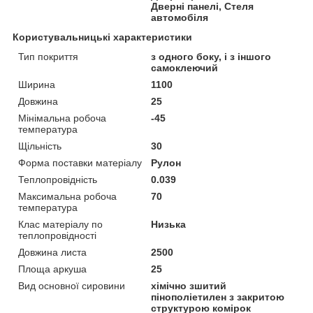
Дверні панелі, Стеля
автомобіля
Користувальницькі характеристики
Тип покриття
з одного боку, і з іншого
самоклеючий
Ширина
1100
Довжина
25
Мінімальна робоча
-45
температура
Щільність
30
Форма поставки матеріалу
Рулон
Теплопровідність
0.039
Максимальна робоча
70
температура
Клас матеріалу по
Низька
теплопровідності
Довжина листа
2500
Площа аркуша
25
Вид основної сировини
хімічно зшитий
пінополіетилен з закритою
структурою комірок