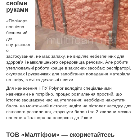
своїми
руками
«Полінор»
повністю
безпечний
для
внутрішньог
о
застосування, не має запаху, не виділяє небезпечних для
здоров'я і навколишнього середовища речовин. Але робити
утеплювальні роботи краще в захисних засобах: респіраторі,
окулярах і рукавичках для запобігання попадання матеріалу
на шкіру, в очі та дихальні шляхи.
Для нанесення НПУ Polynor володіти спеціальними
навичками не потрібно, процес розпилення простий, що
істотно заощаджує час на утеплення: необхідно накрутити
балон на монтажний пістолет, надіти на пістолет насадку для
віялового розпилення, струснути балон і за 2 хвилини можна
нанести «Полінор» на поверхню до 2 кв.м.
ТОВ «Малтіфом» — скористайтесь