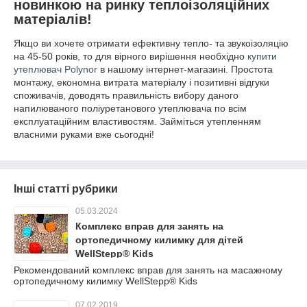
новинкою на ринку теплоізоляційних
матеріалів!
Якщо ви хочете отримати ефективну тепло- та звукоізоляцію
на 45-50 років, то для вірного вирішення необхідно
купити
утеплювач Polynor
в нашому інтернет-магазині. Простота
монтажу, економна витрата матеріалу і позитивні відгуки
споживачів, доводять правильність вибору даного
напилюваного поліуретанового утеплювача по всім
експлуатаційним властивостям. Займіться утепленням
власними руками вже сьогодні!
Інші статті рубрики
05.03.2024
Комплекс вправ для занять на
ортопедичному килимку для дітей
WellStepp® Kids
Рекомендований комплекс вправ для занять на масажному
ортопедичному килимку WellStepp® Kids
07.02.2019