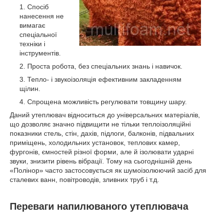
Спосіб
нанесення не
вимагає
спеціальної
техніки і
інструментів.
Проста робота, без спеціальних знань і навичок.
Тепло- і звукоізоляція ефективним закладенням
щілин.
Спрощена можливість регулювати товщину шару.
Даний утеплювач відноситься до універсальних матеріалів,
що дозволяє значно підвищити не тільки теплоізоляційні
показники стель, стін, дахів, підлоги, балконів, підвальних
приміщень, холодильних установок, теплових камер,
фургонів, ємностей різної форми, але й ізолювати ударні
звуки, знизити рівень вібрації. Тому на сьогоднішній день
«Полінор» часто застосовується як шумоізолюючий засіб для
сталевих ванн, повітроводів, зливних труб і т.д.
Переваги напилюваного утеплювача