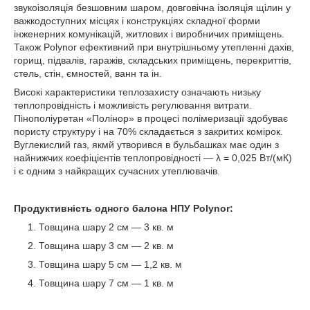
звукоізоляція безшовним шаром, довговічна ізоляція щілин у
важкодоступних місцях і конструкціях складної форми
інженерних комунікацій, житлових і виробничих приміщень.
Також Polynor ефективний при внутрішньому утепленні дахів,
горищ, підвалів, гаражів, складських приміщень, перекриттів,
стель, стін, ємностей, ванн та ін.
Високі характеристики теплозахисту означають низьку
теплопровідність і можливість регулювання витрати.
Пінополіуретан «Полінор» в процесі полімеризації здобуває
пористу структуру і на 70% складається з закритих комірок.
Вуглекислий газ, якмй утворився в бульбашках має один з
найнижчих коефіцієнтів теплопровідності — λ = 0,025 Вт/(мК)
і є одним з найкращих сучасних утеплювачів.
Продуктивність одного балона НПУ Polynor:
Товщина шару 2 см — 3 кв. м
Товщина шару 3 см — 2 кв. м
Товщина шару 5 см — 1,2 кв. м
Товщина шару 7 см — 1 кв. м