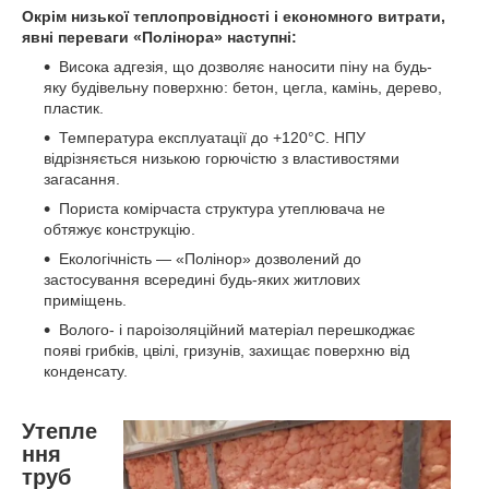
Окрім низької теплопровідності і економного витрати,
явні переваги «Полінора» наступні:
Висока адгезія, що дозволяє наносити піну на будь-
яку будівельну поверхню: бетон, цегла, камінь, дерево,
пластик.
Температура експлуатації до +120°С. НПУ
відрізняється низькою горючістю з властивостями
загасання.
Пориста комірчаста структура утеплювача не
обтяжує конструкцію.
Екологічність — «Полінор» дозволений до
застосування всередині будь-яких житлових
приміщень.
Волого- і пароізоляційний матеріал перешкоджає
появі грибків, цвілі, гризунів, захищає поверхню від
конденсату.
Утепле
ння
труб