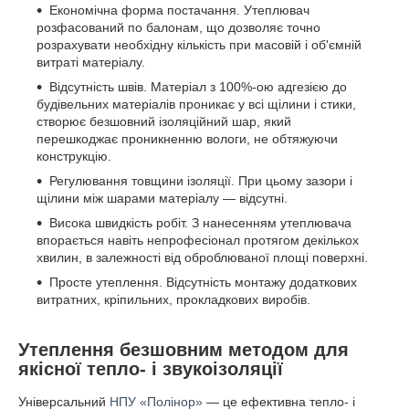
Економічна форма постачання. Утеплювач
розфасований по балонам, що дозволяє точно
розрахувати необхідну кількість при масовій і об'ємній
витраті матеріалу.
Відсутність швів. Матеріал з 100%-ою адгезією до
будівельних матеріалів проникає у всі щілини і стики,
створює безшовний ізоляційний шар, який
перешкоджає проникненню вологи, не обтяжуючи
конструкцію.
Регулювання товщини ізоляції. При цьому зазори і
щілини між шарами матеріалу — відсутні.
Висока швидкість робіт. З нанесенням утеплювача
впорається навіть непрофесіонал протягом декількох
хвилин, в залежності від оброблюваної площі поверхні.
Просте утеплення. Відсутність монтажу додаткових
витратних, кріпильних, прокладкових виробів.
Утеплення безшовним методом для
якісної тепло- і звукоізоляції
Універсальний
НПУ «Полінор»
— це ефективна тепло- і