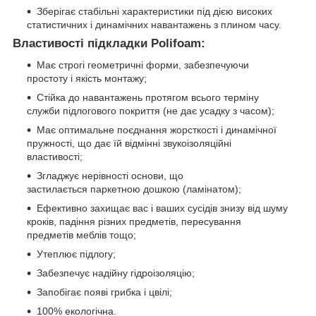
Зберігає стабільні характеристики під дією високих
статистичних і динамічних навантажень з плином часу.
Властивості підкладки Polifoam:
Має строгі геометричні форми, забезпечуючи
простоту і якість монтажу;
Стійка до навантажень протягом всього терміну
служби підлогового покриття (не дає усадку з часом);
Має оптимальне поєднання жорсткості і динамічної
пружності, що дає їй відмінні звукоізоляційні
властивості;
Згладжує нерівності основи, що
застилається паркетною дошкою (ламінатом);
Ефективно захищає вас і ваших сусідів знизу від шуму
кроків, падіння різних предметів, пересування
предметів меблів тощо;
Утеплює підлогу;
Забезпечує надійну гідроізоляцію;
Запобігає появі грибка і цвілі;
100% екологічна.