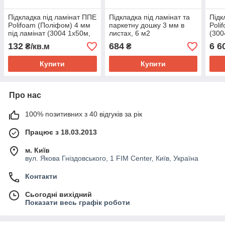
Підкладка під ламінат ППЕ
Підкладка під ламінат та
Підк
Polifoam (Поліфом) 4 мм
паркетну дошку 3 мм в
Poli
під ламінат (3004 1х50м,
листах, 6 м2
(300
хімічно зшитий
м)
132
684
6 6
₴/кв.м
₴
пінополіетилен)
Купити
Купити
Про нас
100% позитивних з 40 відгуків за рік
Працює з 18.03.2013
м. Київ
вул. Якова Гніздовського, 1 FIM Center, Київ, Україна
Контакти
Сьогодні вихідний
Показати весь графік роботи