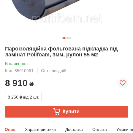
Пароізоляційна фольгована підкладка під
ламінат Polifoam, 3мм, рулон 55 м2
В наявності
Код: 85010961
Опт і роздріб
8 910
₴
8 250 ₴
від 2 шт.
Купити
Опис
Характеристики
Доставка
Оплата
Умови п