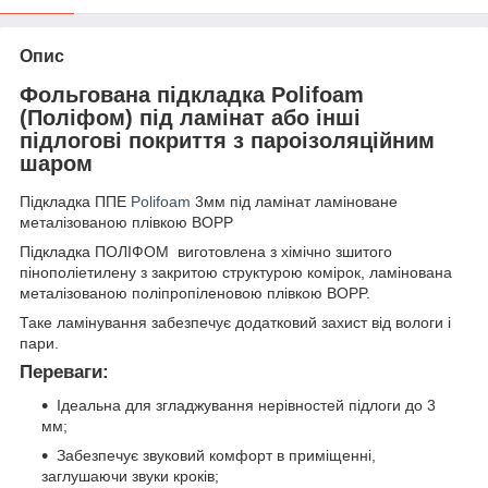
Опис
Фольгована підкладка Polifoam
(Поліфом) під ламінат або інші
підлогові покриття з пароізоляційним
шаром
Підкладка ППЕ
Polifoam
3мм під ламінат ламіноване
металізованою плівкою ВОРР
Підкладка ПОЛІФОМ виготовлена з хімічно зшитого
пінополіетилену з закритою структурою комірок, ламінована
металізованою поліпропіленовою плівкою BOPP.
Таке ламінування забезпечує додатковий захист від вологи і
пари.
Переваги:
Ідеальна для згладжування нерівностей підлоги до 3
мм;
Забезпечує звуковий комфорт в приміщенні,
заглушаючи звуки кроків;