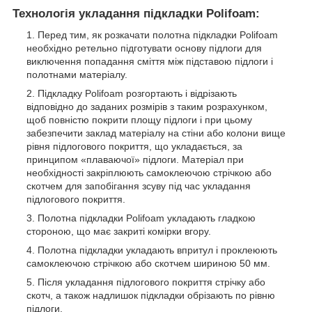
Технологія укладання підкладки Polifoam:
Перед тим, як розкачати полотна підкладки Polifoam
необхідно ретельно підготувати основу підлоги для
виключення попадання сміття між підставою підлоги і
полотнами матеріалу.
Підкладку Polifoam розгортають і відрізають
відповідно до заданих розмірів з таким розрахунком,
щоб повністю покрити площу підлоги і при цьому
забезпечити заклад матеріалу на стіни або колони вище
рівня підлогового покриття, що укладається, за
принципом «плаваючої» підлоги. Матеріал при
необхідності закріплюють самоклеючою стрічкою або
скотчем для запобігання зсуву під час укладання
підлогового покриття.
Полотна підкладки Polifoam укладають гладкою
стороною, що має закриті комірки вгору.
Полотна підкладки укладають впритул і проклеюють
самоклеючою стрічкою або скотчем шириною 50 мм.
Після укладання підлогового покриття стрічку або
скотч, а також надлишок підкладки обрізають по рівню
підлоги.