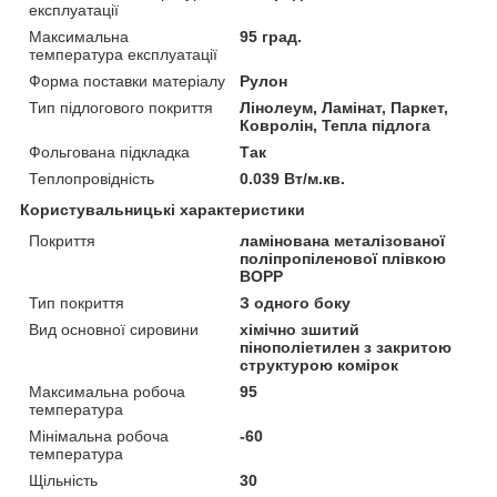
експлуатації
Максимальна
95 град.
температура експлуатації
Форма поставки матеріалу
Рулон
Тип підлогового покриття
Лінолеум, Ламінат, Паркет,
Ковролін, Тепла підлога
Фольгована підкладка
Так
Теплопровідність
0.039 Вт/м.кв.
Користувальницькі характеристики
Покриття
ламінована металізованої
поліпропіленової плівкою
BOPP
Тип покриття
З одного боку
Вид основної сировини
хімічно зшитий
пінополіетилен з закритою
структурою комірок
Максимальна робоча
95
температура
Мінімальна робоча
-60
температура
Щільність
30