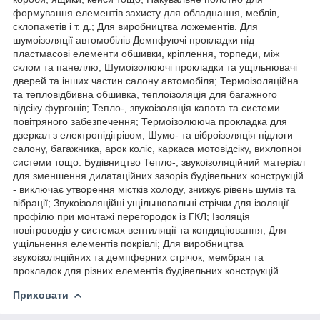
формування елементів захисту для обладнання, меблів,
склопакетів і т. д.; Для виробництва ложементів. Для
шумоізоляції автомобілів Демпфуючі прокладки під
пластмасові елементи обшивки, кріплення, торпеди, між
склом та панеллю; Шумоізолюючі прокладки та ущільнювачі
дверей та інших частин салону автомобіля; Термоізоляційна
та тепловідбивна обшивка, теплоізоляція для багажного
відсіку фургонів; Тепло-, звукоізоляція капота та системи
повітряного забезпечення; Термоізолююча прокладка для
дзеркал з електропідігрівом; Шумо- та віброізоляція підлоги
салону, багажника, арок коліс, каркаса мотовідсіку, вихлопної
системи тощо. Будівництво Тепло-, звукоізоляційний матеріал
для зменшення дилатаційних зазорів будівельних конструкцій
- виключає утворення містків холоду, знижує рівень шумів та
вібрації; Звукоізоляційні ущільнювальні стрічки для ізоляції
профілю при монтажі перегородок із ГКЛ; Ізоляція
повітроводів у системах вентиляції та кондиціювання; Для
ущільнення елементів покрівлі; Для виробництва
звукоізоляційних та демпферних стрічок, мембран та
прокладок для різних елементів будівельних конструкцій.
Приховати