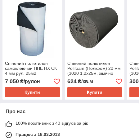
Спінений поліетилен
Спінений поліетилен
Спін
самоклеючий ППЕ НХ СК
Polifoam (Поліфом) 20 мм
Poli
4 мм рул. 25м2
(3020 1,2х25м, хімічно
(301
зшитий ППЕ)
зши
7 050
624
300
₴/рулон
₴/кв.м
Купити
Купити
Про нас
100% позитивних з 40 відгуків за рік
Працює з 18.03.2013