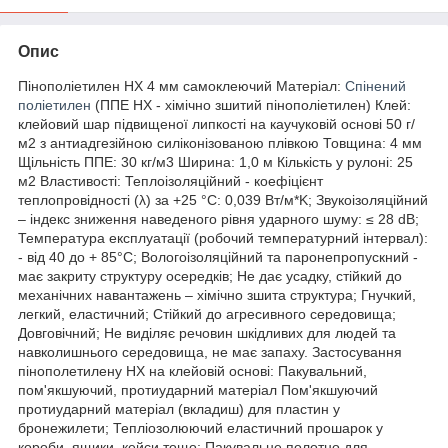
Опис
Пінополіетилен НХ 4 мм самоклеючий Матеріал:
Спінений
поліетилен
(ППЕ НХ - хімічно зшитий пінополіетилен) Клей:
клейовий шар підвищеної липкості на каучуковій основі 50 г/
м2 з антиадгезійною силіконізованою плівкою Товщина: 4 мм
Щільність ППЕ: 30 кг/м3 Ширина: 1,0 м Кількість у рулоні: 25
м2 Властивості: Теплоізоляційний - коефіцієнт
теплопровідності (λ) за +25 °C: 0,039 Вт/м*K; Звукоізоляційний
– індекс зниження наведеного рівня ударного шуму: ≤ 28 dB;
Температура експлуатації (робочий температурний інтервал):
- від 40 до + 85°C; Вологоізоляційний та паронепропускний -
має закриту структуру осередків; Не дає усадку, стійкий до
механічних навантажень – хімічно зшита структура; Гнучкий,
легкий, еластичний; Стійкий до агресивного середовища;
Довговічний; Не виділяє речовин шкідливих для людей та
навколишнього середовища, не має запаху. Застосування
пінополетилену НХ на клейовій основі: Пакувальний,
пом'якшуючий, протиударний матеріал Пом'якшуючий
протиударний матеріал (вкладиш) для пластин у
бронежилети; Тепліозолюючий еластичний прошарок у
короби, ящики, кейси тощо; Пакувальне полотно для