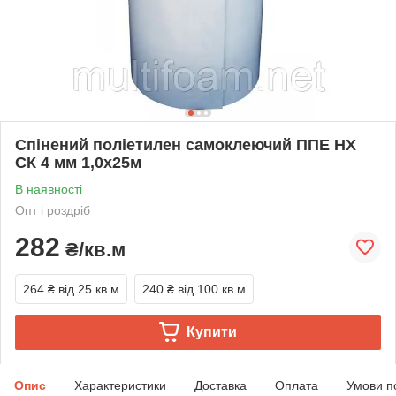
Спінений поліетилен самоклеючий ППЕ НХ
СК 4 мм 1,0х25м
В наявності
Опт і роздріб
282
₴/кв.м
264 ₴
від 25 кв.м
240 ₴
від 100 кв.м
Купити
Опис
Характеристики
Доставка
Оплата
Умови п