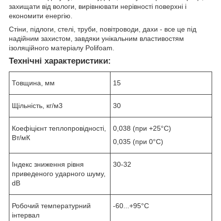
захищати від вологи, вирівнювати нерівності поверхні і
економити енергію.
Стіни, підлоги, стелі, труби, повітроводи, дахи - все це під
надійним захистом, завдяки унікальним властивостям
ізоляційного матеріалу Polifoam.
Технічні характеристики:
Товщина, мм
15
Щільність, кг/м3
30
Коефіцієнт теплопровідності,
0,038 (при +25°С)
Вт/мК
0,035 (при 0°С)
Індекс зниження рівня
30-32
приведеного ударного шуму,
dB
Робочий температурний
-60...+95°С
інтервал