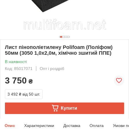
Лист пінополіетилену Polifoam (Поліфом)
50мм (3050 1,0х2,0м, хімічно зшитий ППЕ)
В наявності
Код: 85017071
Опт і роздріб
3 750
₴
3 492 ₴
від 50 шт.
Купити
Опис
Характеристики
Доставка
Оплата
Умови п