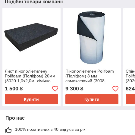
Подібні товари компанії
Лист пінополіетилену
Пінополіетилен Polifoam
Спін
Polifoam (Поліфом) 20мм
(Поліфом) 8 мм
Poli
(3020 1,0х2,0м, хімічно
самоклеючий (3008
(302
зшитий ППЕ)
1,0х25м з клеючим
зши
1 500
9 300
624
₴
₴
шаром, рулон 25 кв. м)
Купити
Купити
Про нас
100% позитивних з 40 відгуків за рік