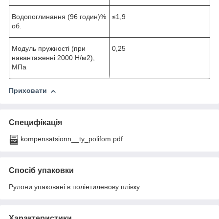
Водопоглинання (96 годин)%
≤1,9
об.
Модуль пружності (при
0,25
навантаженні 2000 Н/м2),
МПа
Приховати
Специфікація
kompensatsionn__ty_polifom.pdf
Спосіб упаковки
Рулони упаковані в поліетиленову плівку
Характеристики