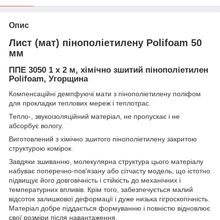
Опис
Лист (мат) пінополіетилену Polifoam 50
мм
ППЕ 3050 1 х 2 м, хімічно зшитий пінополіетилен
Polifoam, Угорщина
Компенсаційні демпфуючі мати з пінополіетилену поліфом
для прокладки теплових мереж і теплотрас.
Тепло-, звукоізоляційний матеріал, не пропускає і не
абсорбує вологу.
Виготовлений з хімічно зшитого пінополіетилену закритою
структурою комірок.
Завдяки зшиванню, молекулярна структура цього матеріалу
набуває поперечно-пов'язану або сітчасту модель, що істотно
підвищує його довговічність і стійкість до механічних і
температурних впливів. Крім того, забезпечується малий
відсоток залишкової деформації і дуже низька гігроскопічність.
Матеріал добре піддається формуванню і повністю відновлює
свої розміри після навантаження.