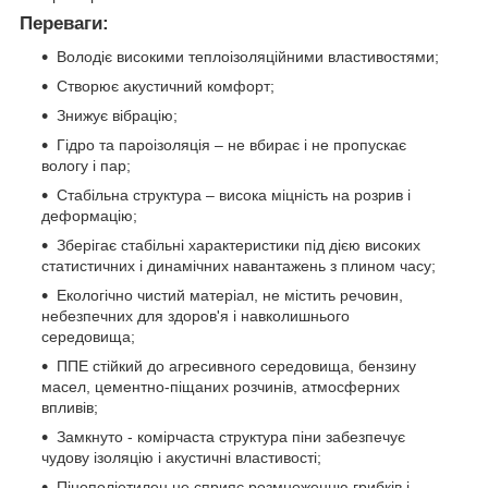
Переваги:
Володіє високими теплоізоляційними властивостями;
Створює акустичний комфорт;
Знижує вібрацію;
Гідро та пароізоляція – не вбирає і не пропускає
вологу і пар;
Стабільна структура – висока міцність на розрив і
деформацію;
Зберігає стабільні характеристики під дією високих
статистичних і динамічних навантажень з плином часу;
Екологічно чистий матеріал, не містить речовин,
небезпечних для здоров'я і навколишнього
середовища;
ППЕ стійкий до агресивного середовища, бензину
масел, цементно-піщаних розчинів, атмосферних
впливів;
Замкнуто - комірчаста структура піни забезпечує
чудову ізоляцію і акустичні властивості;
Пінополіетилен не сприяє розмноженню грибків і