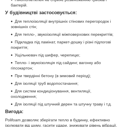
бактерій.
У будівництві застосовується:
Для теплоізоляції внутрішніх стінових перегородок і
зовнішніх стін;
Для тепло-, звукоізоляції міжповерхових перекриттів;
Підкладка під ламінат, паркет-дошку і різні підлогові
покриття;
Ущільнювач під шифер, черепицю;
Тепло- і звукоізоляція під сайдинг, вагонку або
гіпсокартон;
При твердінні бетону (в зимовий період);
Для ізоляції труб водопостачання;
Для систем кондиціонування, вентиляції,
охолодження;
Для ізоляції під штучний дерен та штучну траву і т.д.
Вигода:
Polifoam дозволяє зберігати тепло в будинку, ефективно
ізолювати від шуму, гасити удари, знижувати рівень вібрації,