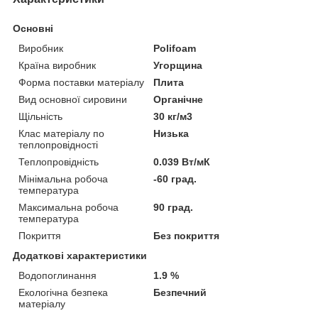
Основні
Виробник
Polifoam
Країна виробник
Угорщина
Форма поставки матеріалу
Плита
Вид основної сировини
Органічне
Щільність
30 кг/м3
Клас матеріалу по
Низька
теплопровідності
Теплопровідність
0.039 Вт/мК
Мінімальна робоча
-60 град.
температура
Максимальна робоча
90 град.
температура
Покриття
Без покриття
Додаткові характеристики
Водопоглинання
1.9 %
Екологічна безпека
Безпечний
матеріалу