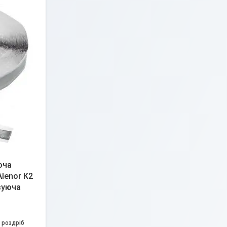
юча
Alenor К2
зуюча
 роздріб