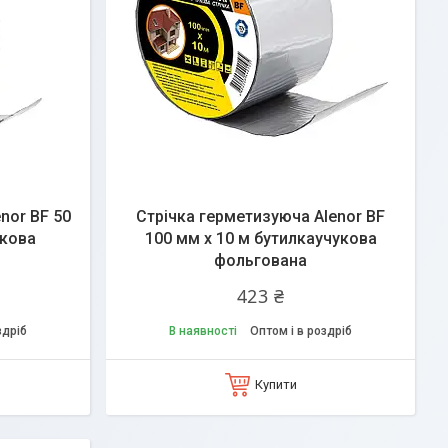
nor BF 50
Стрічка герметизуюча Alenor BF
укова
100 мм х 10 м бутилкаучукова
фольгована
423 ₴
здріб
В наявності
Оптом і в роздріб
Купити