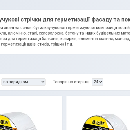
чукові стрічки для герметизації фасаду та пок
ьговані на основі бутилкаучукової герметизуючої композиції постійн
кла, алюмінію, сталі, скловолокна, бетону та інших будівельних мате
ся для герметизації балконів, козирків, елементів скління, мансард
 герметизації швів, стиків, тріщин і т.д.