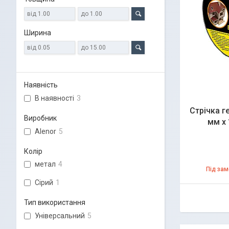
Ширина
Наявність
В наявності
3
Стрічка г
Виробник
мм х 
Alenor
5
Колір
метал
4
Під за
Сірий
1
Тип використання
Універсальний
5