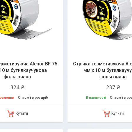
ерметизуюча Alenor BF 75
Стрічка герметизуюча Ale
10 м бутилкаучукова
мм х 10 м бутилкауч
фольгована
фольгована
324 ₴
237 ₴
мовлення
Оптом і в роздріб
В наявності
Оптом і в ро
Купити
Купити