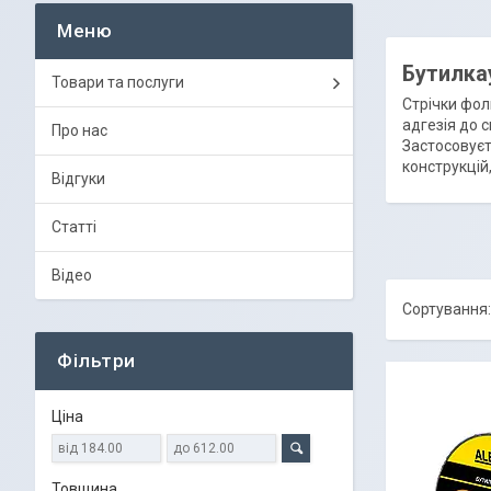
Бутилкау
Товари та послуги
Стрічки фол
адгезія до с
Про нас
Застосовуєть
конструкцій,
Відгуки
Статті
Відео
Фільтри
Ціна
Товщина