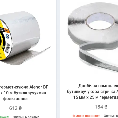
Двобічна самокле
 герметизуюча Alenor BF
бутилкаучукова стрічка 
 х 10 м бутилкаучукова
15 мм х 25 м гермети
фольгована
184 ₴
612 ₴
Немає в наявності
Оптом і в
вності
Оптом і в роздріб